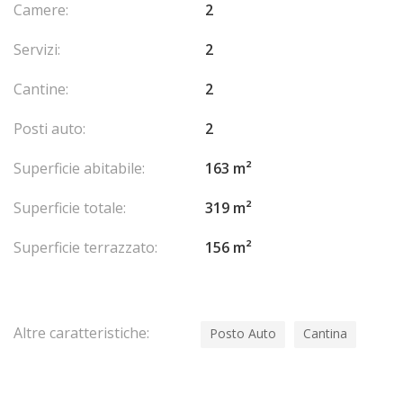
Camere:
2
terrazze sullo stesso piano, per formare un ampio
appartamento.
Servizi:
2
Per ulteriori informazioni o per organizzare una visita, non
Cantine:
2
esitate a contattare la nostra agenzia.
Posti auto:
2
Superficie abitabile:
163 m²
Superficie totale:
319 m²
Superficie terrazzato:
156 m²
Altre caratteristiche:
Posto Auto
Cantina