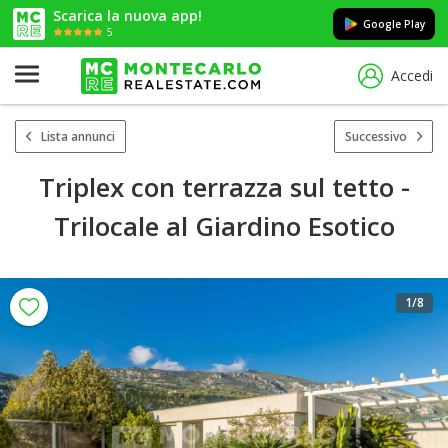
Scarica la nuova app!
Google Play
5
Accedi
Lista annunci
Successivo
Triplex con terrazza sul tetto -
Trilocale al Giardino Esotico
1
/8