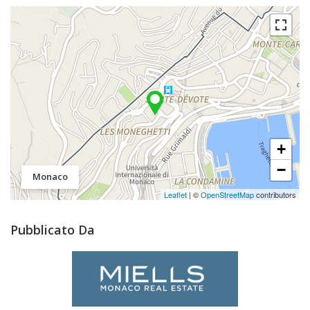
+
−
Monaco
Leaflet
| ©
OpenStreetMap
contributors
Pubblicato Da