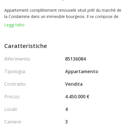
Appartement complètement renouvelé situé prêt du marché de
la Condamine dans un immeuble bourgeois. Il se compose de:
entré, cuisine complètement équipée donnant sur le séjours, 3
Leggi tutto
chambres dont 2 avec salle de bains en-suite, toilette invité avec
douche. L'appartement bénéficie d'une terrasse de 35m² ou il se
trouve un local buanderie.
Caratteristiche
Charges faibles.
Riferimento:
85136084
Tipologia:
Appartamento
Contratto:
Vendita
Prezzo:
4.450.000 €
Locali:
4
Camere:
3