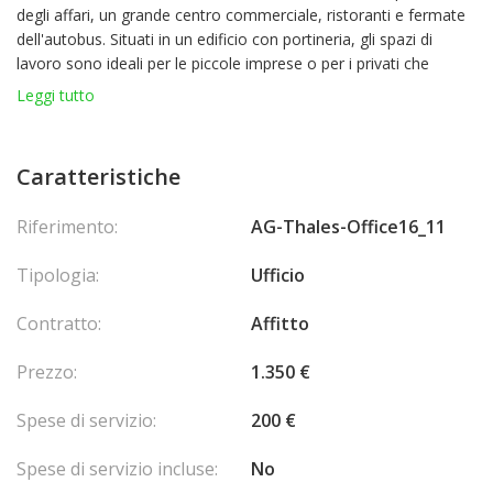
degli affari, un grande centro commerciale, ristoranti e fermate
dell'autobus. Situati in un edificio con portineria, gli spazi di
lavoro sono ideali per le piccole imprese o per i privati che
cercano un indirizzo nel Principato.
Leggi tutto
IVA 20% in più. L'ufficio non ha una finestra.
Contattaci per saperne di più sulla selezione degli uffici
disponibili nell'edificio.
Caratteristiche
Riferimento:
AG-Thales-Office16_11
Tipologia:
Ufficio
Contratto:
Affitto
Prezzo:
1.350 €
Spese di servizio:
200 €
Spese di servizio incluse:
No