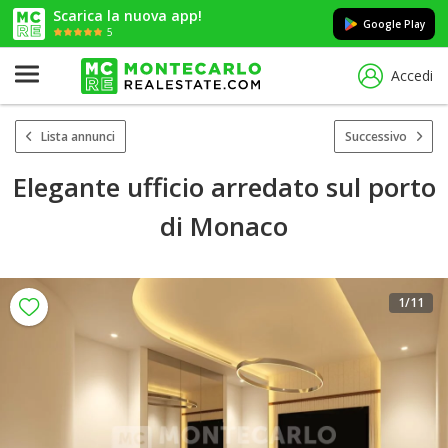
Scarica la nuova app!
Google Play
5
Accedi
Lista annunci
Successivo
Elegante ufficio arredato sul porto
di Monaco
1
/11