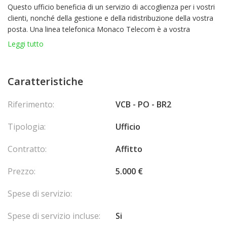
Questo ufficio beneficia di un servizio di accoglienza per i vostri
clienti, nonché della gestione e della ridistribuzione della vostra
posta. Una linea telefonica Monaco Telecom è a vostra
disposizione, così come l'accesso a Internet ad alta velocità per
Leggi tutto
garantire una connessione fluida ed efficiente.
Tutte le utenze, tra cui acqua, elettricità e manutenzione dei
locali, sono incluse nell'offerta. Beneficerete anche di un servizio
Caratteristiche
di stampa con scanner, ricezione fax e fotocopiatrice, con 150
copie al mese incluse.
Riferimento:
VCB - PO - BR2
Per il massimo comfort, sono disponibili bevande calde e
fredde. Inoltre, avete accesso illimitato alle sale riunioni, su
Tipologia:
Ufficio
prenotazione e disponibilità, anche nel prestigioso quartiere del
Carré d'Or.
Contratto:
Affitto
Il canone di locazione indicato per questa offerta si intende al
netto delle tasse.
Prezzo:
5.000 €
Spese di servizio:
Spese di servizio incluse:
Si