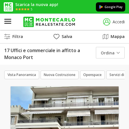
Scarica la nuova app!
Google Play
5
Accedi
Filtra
Salva
Mappa
17 Uffici e commerciale in affitto a
Ordina
Monaco Port
Vista Panoramica
Nuova Costruzione
Openspace
Servizi di l