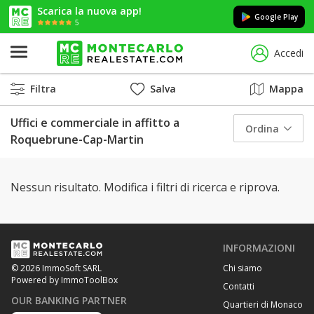
Scarica la nuova app!
Google Play
5
Accedi
Filtra
Salva
Mappa
Uffici e commerciale in affitto a
Ordina
Roquebrune-Cap-Martin
Nessun risultato. Modifica i filtri di ricerca e riprova.
INFORMAZIONI
Chi siamo
© 2026 ImmoSoft SARL
Powered by ImmoToolBox
Contatti
OUR BANKING PARTNER
Quartieri di Monaco