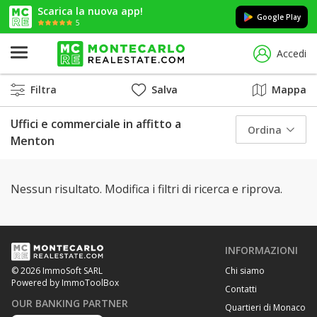
Scarica la nuova app!
Google Play
5
Accedi
Filtra
Salva
Mappa
Uffici e commerciale in affitto a
Ordina
Menton
Nessun risultato. Modifica i filtri di ricerca e riprova.
INFORMAZIONI
Chi siamo
© 2026 ImmoSoft SARL
Powered by ImmoToolBox
Contatti
OUR BANKING PARTNER
Quartieri di Monaco