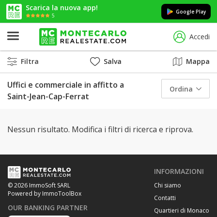
Scarica la nuova app!
Google Play
5
Accedi
Filtra
Salva
Mappa
Uffici e commerciale in affitto a
Ordina
Saint-Jean-Cap-Ferrat
Nessun risultato. Modifica i filtri di ricerca e riprova.
INFORMAZIONI
Chi siamo
© 2026 ImmoSoft SARL
Powered by ImmoToolBox
Contatti
OUR BANKING PARTNER
Quartieri di Monaco