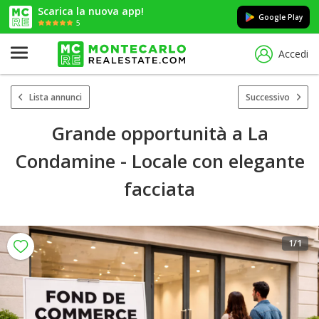
Scarica la nuova app!
Google Play
5
Accedi
Lista annunci
Successivo
Grande opportunità a La
Condamine - Locale con elegante
facciata
1
/1