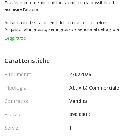
Trasferimento dei diritti di locazione, con la possibilità di
acquisire l'attività.
Attività autorizzata ai sensi del contratto di locazione
Acquisto, all'ingrosso, semi-grosso e vendita al dettaglio a
privati, commissioni, intermediazione, rappresentanza,
Leggi tutto
importazione, esportazione di tutti i prodotti, materiali,
accessori e forniture per la costruzione, ristrutturazione,
allestimento e allestimento di residenze e altri locali.
Caratteristiche
Così come l'installazione e la disposizione di cucine e bagni.
Condizioni del contratto di locazione
Riferimento:
23022026
Locazione commerciale di 3/6/9 anni ed è entrata in vigore il
01/04/2014.
Tipologia:
Attività Commerciale
Affitto attuale: 8.530,02 € al trimestre (OTTOMILA
CINQUECENTOTRENTA EURO E DUE CENTESIMI).
Contratto:
Vendita
Informazioni aggiuntive
Visita facile.
Prezzo:
490.000 €
Servizi:
1