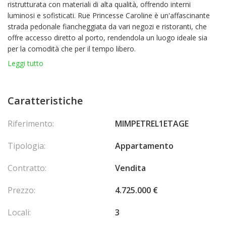
ristrutturata con materiali di alta qualità, offrendo interni
luminosi e sofisticati. Rue Princesse Caroline è un'affascinante
strada pedonale fiancheggiata da vari negozi e ristoranti, che
offre accesso diretto al porto, rendendola un luogo ideale sia
per la comodità che per il tempo libero.
Leggi tutto
Questo appartamento è composto da: Ingresso, soggiorno con
cucina a vista, 2 camere da letto, bagno con doccia e bagno,
terrazzo.
Caratteristiche
Riferimento:
MIMPETREL1ETAGE
Tipologia:
Appartamento
Contratto:
Vendita
Prezzo:
4.725.000 €
Locali:
3