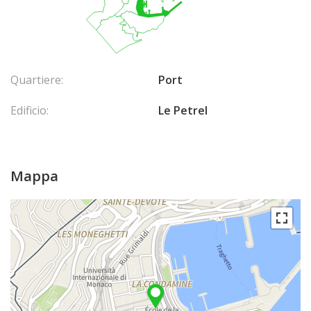
Quartiere:
Port
Edificio:
Le Petrel
Mappa