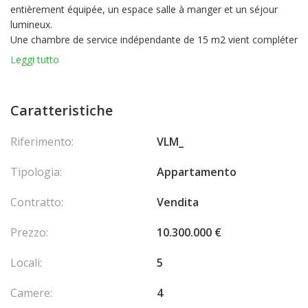
entièrement équipée, un espace salle à manger et un séjour
lumineux.
Une chambre de service indépendante de 15 m2 vient compléter
ce bien ainsi qu'une grande cave.
Leggi tutto
L'appartement est en excellent état et offre un cadre de vie
élégant, en plein coeur de Monaco.
Sous loi 887
Caratteristiche
Pour plus d'informations, n'hésitez pas à me contacter.
Riferimento:
VLM_
Tipologia:
Appartamento
Contratto:
Vendita
Prezzo:
10.300.000 €
Locali:
5
Camere:
4