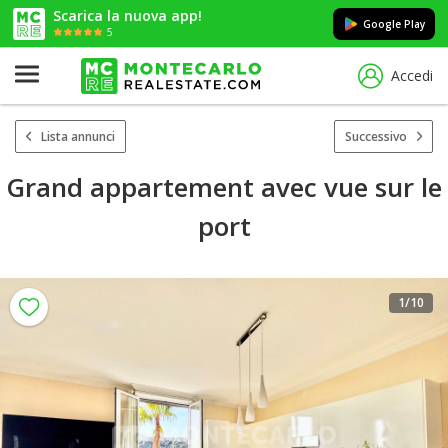
Scarica la nuova app!
Google Play
5
Accedi
Lista annunci
Successivo
Grand appartement avec vue sur le
port
1
/10