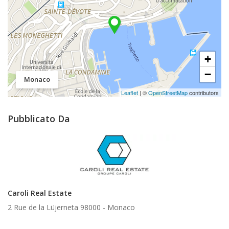
+
−
Monaco
Leaflet
| ©
OpenStreetMap
contributors
Pubblicato Da
Caroli Real Estate
2 Rue de la Lüjerneta 98000 -
Monaco