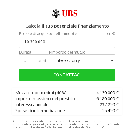
Calcola il tuo potenziale finanziamento
Prezzo di acquisto dell'immobile
(In €)
Durata
Rimborso del mutuo
anni
CONTATTACI
Mezzi propri minimi
(40%)
4.120.000 €
Importo massimo del prestito
6.180.000 €
Interessi annuali
237.250 €
Spese di intermediazione
15.450 €
Risultati solo stimati :
la simulazione ti aiuta a comprendere i
potenziali pagamenti; i termini e le condizioni esatti ti saranno forniti
una volta richiesta un'offerta tramite il pulsante “Contattaci”.