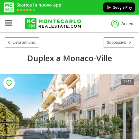
Scarica la nuova app!
Google Play
5
Accedi
Lista annunci
Successivo
Duplex a Monaco-Ville
1
/29