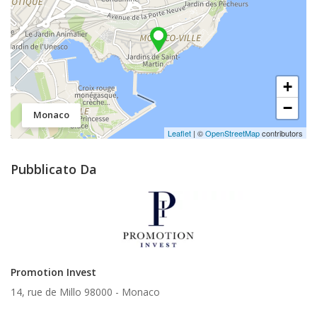
+
−
Monaco
Leaflet
| ©
OpenStreetMap
contributors
Pubblicato Da
Promotion Invest
14, rue de Millo 98000 -
Monaco