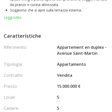
da pranzo e cucina attrezzata.
Soggiorno che si apre sulla terrazza esterna.
Bagno con WC.
Leggi tutto
Lavanderia.
Livello inferiore (Niveau -1):
Camera padronale con bagno privato e spogliatoio.
Caratteristiche
Cortile interno.
WC per gli ospiti.
Riferimento:
Appartement en duplex -
Quattro camere aggiuntive.
Avenue Saint-Martin
Ampio bagno.
Tipologia:
Appartamento
Contratto:
Vendita
Prezzo:
15.000.000 €
Locali:
5
Camere:
5