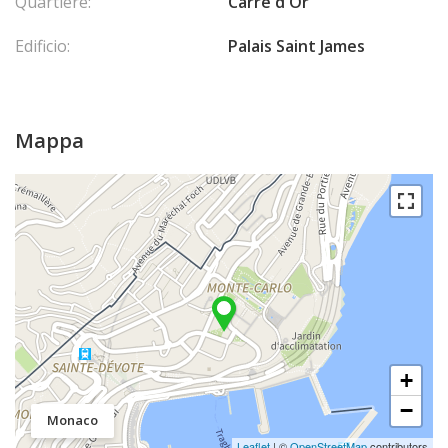
Quartiere:
Carré d'Or
Edificio:
Palais Saint James
Mappa
+
−
Monaco
Leaflet
| ©
OpenStreetMap
contributors