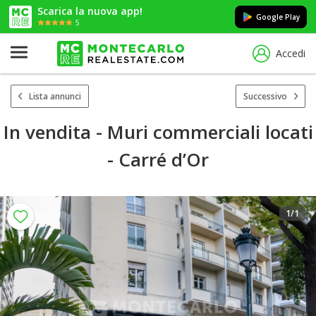
Scarica la nuova app!
Google Play
5
Accedi
Lista annunci
Successivo
In vendita - Muri commerciali locati
- Carré d’Or
1
/1