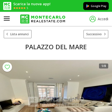
Scarica la nuova app!
Google Play
5
Accedi
Lista annunci
Successivo
PALAZZO DEL MARE
1
/8