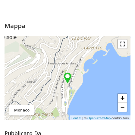
Mappa
+
−
Monaco
Leaflet
| ©
OpenStreetMap
contributors
Pubblicato Da