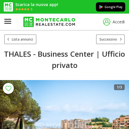
Scarica la nuova app!
Google Play
5
Accedi
Lista annunci
Successivo
THALES - Business Center | Ufficio
privato
1
/3