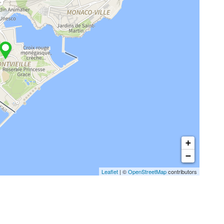
+
−
Leaflet
| ©
OpenStreetMap
contributors