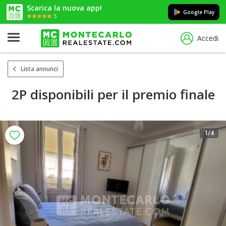
Scarica la nuova app!
Google Play
5
Accedi
Lista annunci
2P disponibili per il premio finale
1
/4