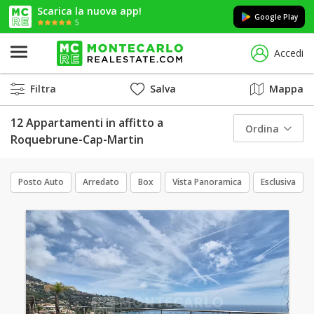
Scarica la nuova app!
Google Play
5
Accedi
Filtra
Salva
Mappa
12 Appartamenti in affitto a
Ordina
Roquebrune-Cap-Martin
Posto Auto
Arredato
Box
Vista Panoramica
Esclusiva