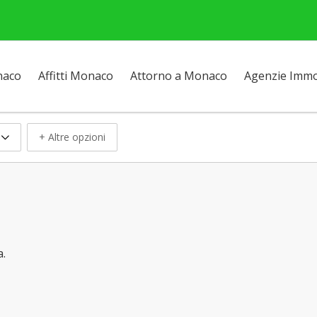
naco
Affitti Monaco
Attorno a Monaco
Agenzie Immob
+ Altre opzioni
a.