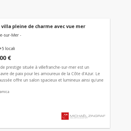
 villa pleine de charme avec vue mer
he-sur-Mer -
+5 locali
000 €
a de prestige située à villefranche-sur-mer est un
havre de paix pour les amoureux de la Côte d'Azur. Le
ussée offre un salon spacieux et lumineux ainsi qu'une
nger adjacente parfaite pour les repas en famil...
ramica