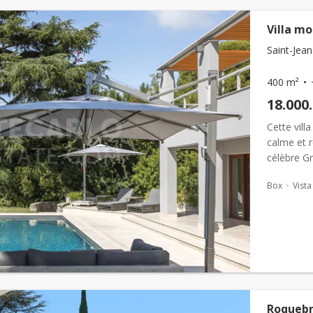
Villa m
Saint-Jean
400 m²
18.000
Cette vill
calme et 
célèbre G
niveaux, a
Box
Vist
Roquebr