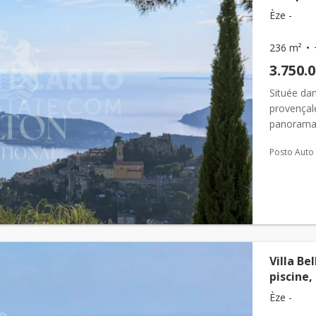
Èze -
236 m²
3.750.
Située dan
provençale
panorama e
cap-ferrat
Posto Auto
Villa B
piscine,
Èze -