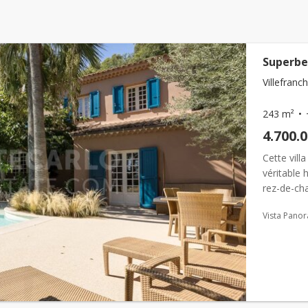
Superbe
Villefranc
243 m²
4.700.
Cette vill
véritable 
rez-de-cha
salle à ma
Vista Pano