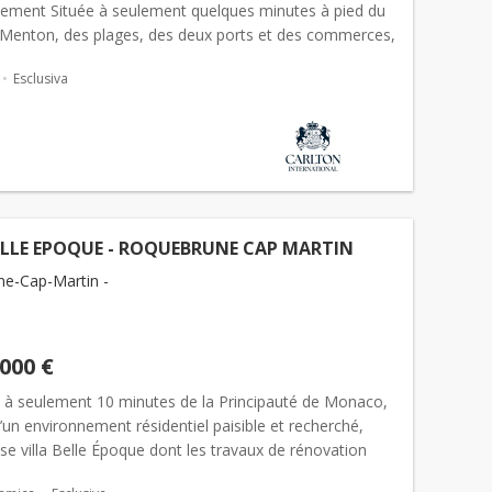
ssement Située à seulement quelques minutes à pied du
 Menton, des plages, des deux ports et des commerces,
a se prête parfaitement aussi bien à une rési...
Esclusiva
ELLE EPOQUE - ROQUEBRUNE CAP MARTIN
e-Cap-Martin -
.000 €
té à seulement 10 minutes de la Principauté de Monaco,
un environnement résidentiel paisible et recherché,
e villa Belle Époque dont les travaux de rénovation
out juste d’être achevés, nichée dans un magnifiqu...