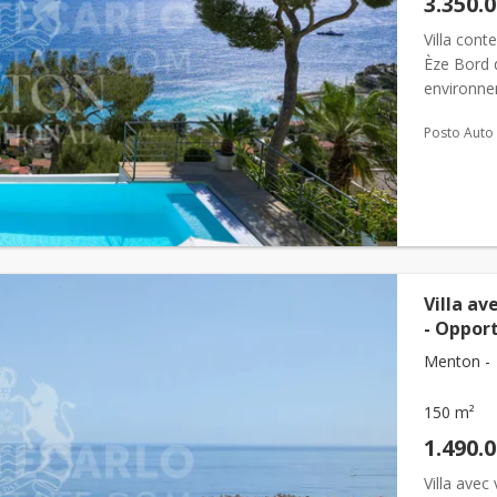
3.350.
Villa con
Èze Bord 
environne
quelques 
Posto Auto
béné...
Villa av
- Oppor
Menton -
150 m²
1.490.
Villa avec