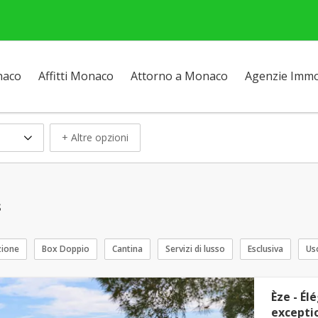
naco
Affitti Monaco
Attorno a Monaco
Agenzie Immob
+ Altre opzioni
s
zione
Box Doppio
Cantina
Servizi di lusso
Esclusiva
Us
Èze - Él
excepti