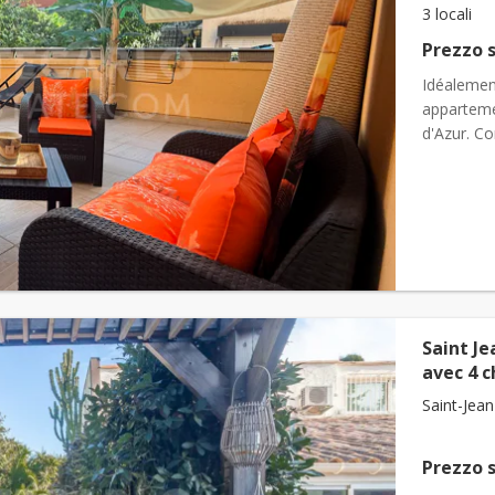
3 locali
Prezzo s
Idéalemen
appartemen
d'Azur. Co
tout est l&
Saint Je
avec 4 c
Saint-Jean
Prezzo s