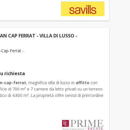
EAN CAP FERRAT - VILLA DI LUSSO -
O
-Cap-Ferrat -
u richiesta
an-cap-ferrat
, magnifica villa di lusso in
affitto
con
icie di 700 m² e 7 camere da letto privati su un terreno
ico di 4.800 m². La proprietà offre servizi di prim'ordine
scina interna ed esterna, una palestra...