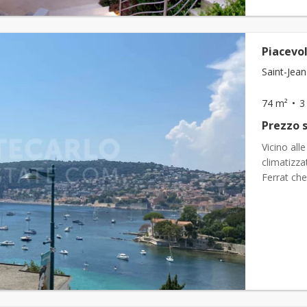
Piacevo
Saint-Jean
74 m²
3
Prezzo s
Vicino al
climatizzat
Ferrat che
mer. Al se