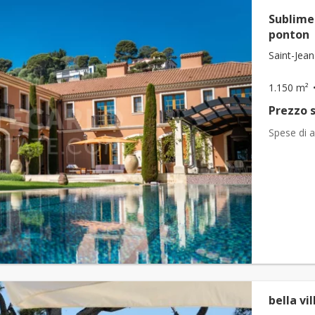
Sublime 
ponton
Saint-Jean
1.150 m²
Prezzo s
Spese di a
bella vi