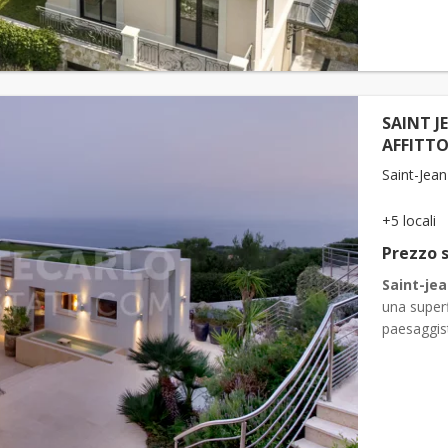
SAINT J
AFFITT
Saint-Jean
+5 locali
Prezzo s
Saint-je
una superf
paesaggist
tra cui pi