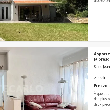
discrezion
costa e vi
Apparte
la presq
Saint-Jean
2 locali
Prezzo s
À quelque
des plus b
deux pièce
sérénit&ea