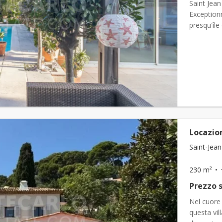
Saint Jean
Exceptionn
presqu'île
du c&eacu.
Locazion
Saint-Jean
230 m²
Prezzo s
Nel cuore 
questa vil