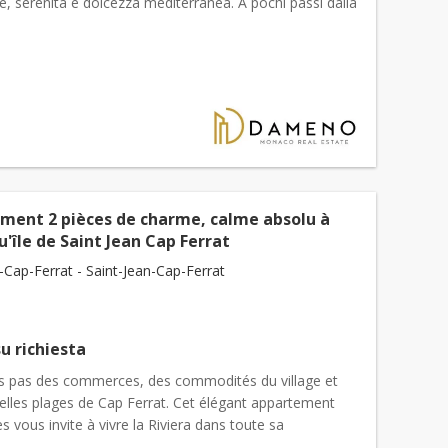
e, serenità e dolcezza mediterranea. A pochi passi dalla
cino immediatamente a beaulieu-sur-mer, la propriet...
ment 2 pièces de charme, calme absolu à
u'île de Saint Jean Cap Ferrat
-Cap-Ferrat - Saint-Jean-Cap-Ferrat
u richiesta
s pas des commerces, des commodités du village et
elles plages de Cap Ferrat. Cet élégant appartement
s vous invite à vivre la Riviera dans toute sa
cu...