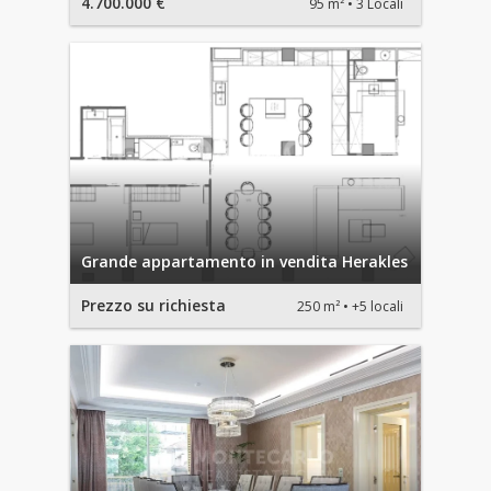
4.700.000 €
95 m²
3 Locali
Grande appartamento in vendita Herakles
Prezzo su richiesta
250 m²
+5 locali