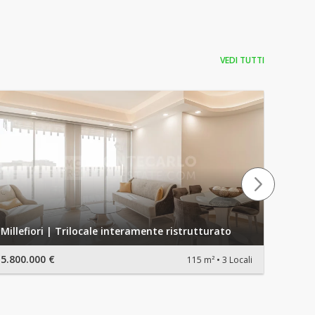
VEDI TUTTI
VIVER
Millefiori | Trilocale interamente ristrutturato
D'OR
5.800.000 €
12.50
115 m²
3 Locali