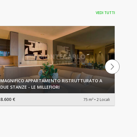
VEDI TUTTI
MAGNIFICO APPARTAMENTO RISTRUTTURATO A
Millef
DUE STANZE - LE MILLEFIORI
stile
8.600 €
8.600 
75 m²
2 Locali