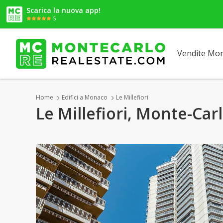
Scarica la nuova app!
5
Vendite Mo
Home
Edifici a Monaco
Le Millefiori
Le Millefiori, Monte-Car