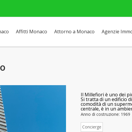
naco
Affitti Monaco
Attorno a Monaco
Agenzie Immob
lo
Il Millefiori
è uno dei più 
Si tratta di un edificio 
comodità di un superme
centrale, è in un ambie
Anno di costruzione: 1969
Concierge