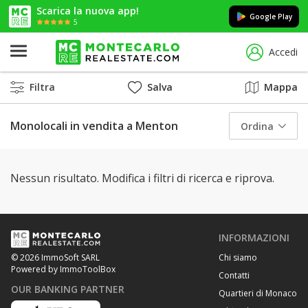
Scarica la nuova app!
Google Play
5
Accedi
Filtra
Salva
Mappa
Monolocali in vendita a Menton
Ordina
Nessun risultato. Modifica i filtri di ricerca e riprova.
INFORMAZIONI
Chi siamo
© 2026 ImmoSoft SARL
Powered by ImmoToolBox
Contatti
OUR BANKING PARTNER
Quartieri di Monaco