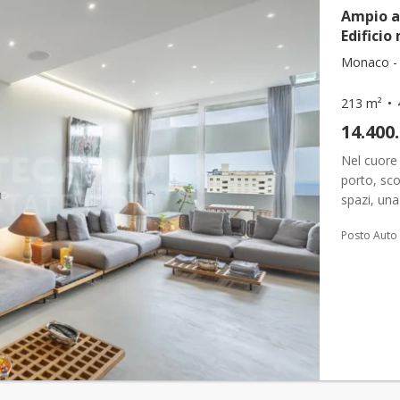
Ampio a
Edifici
Monaco -
213 m²
14.400
Nel cuore
porto, sco
spazi, una
residence d
Posto Auto