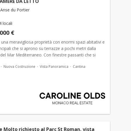
CAMERE DA LETTO
Anse du Portier
4 locali
.000 €
di una meravigliosa proprietà con enormi spazi abitativi e
ncipali che si aprono su terrazze a pochi metri dalla
del Mar Mediterraneo. Con finestre passanti che si
pletamente, la vista e la vita sul lungomar...
Nuova Costruzione
Vista Panoramica
Cantina
 Molto richiesto al Parc St Roman, vista