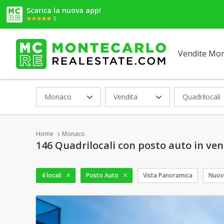
Scarica la nuova app!
5
Vendite Mo
Monaco
Vendita
Quadrilocali
Home
Monaco
146 Quadrilocali con posto auto in ve
4 locali
Posto Auto
Vista Panoramica
Nuov