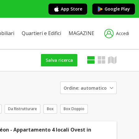
App Store
Google Play
iliari
Quartieri e Edifici
MAGAZINE
Accedi
Salva ricerca
Ordine:
automatico
Da Ristrutturare
Box
Box Doppio
éon - Appartamento 4 locali Ovest in