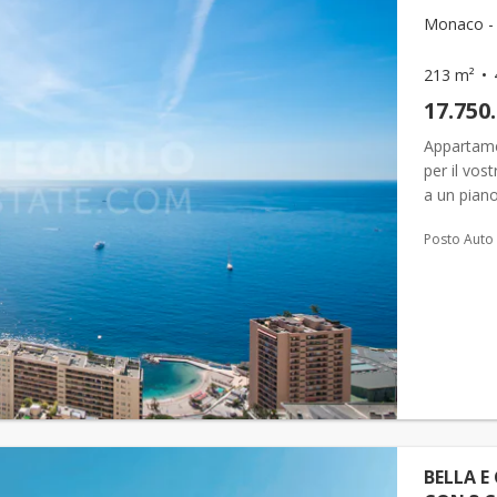
Monaco - 
213 m²
17.750
Appartame
per il vos
a un piano
confortevol
Posto Auto
BELLA E