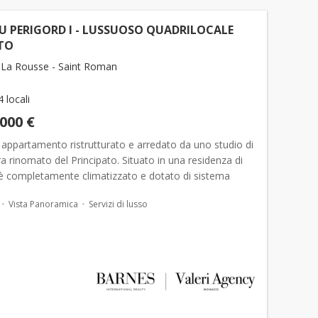
 PERIGORD I - LUSSUOSO QUADRILOCALE
TO
La Rousse - Saint Roman
4 locali
.000 €
 appartamento ristrutturato e arredato da uno studio di
ra rinomato del Principato. Situato in una residenza di
. è completamente climatizzato e dotato di sistema
. Un
posto auto
con contratto di locazione nell’edificio
Vista Panoramica
Servizi di lusso
 ...