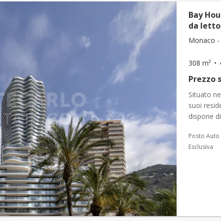
Bay Hou
da letto
Monaco - 
308 m²
Prezzo s
Situato ne
suoi resid
dispone d
completam
Posto Auto
da...
Esclusiva