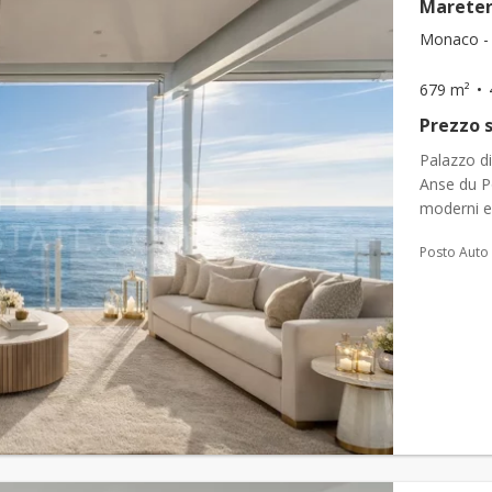
Mareter
Monaco - 
679 m²
Prezzo s
Palazzo di
Anse du Por
moderni e
servizio di
Posto Auto