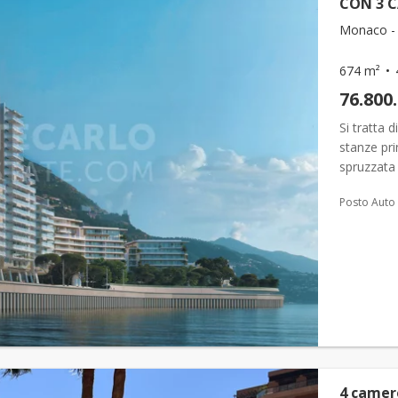
CON 3 
Monaco - 
674 m²
76.800
Si tratta 
stanze pri
spruzzata 
aprono com
Posto Auto
4 camere