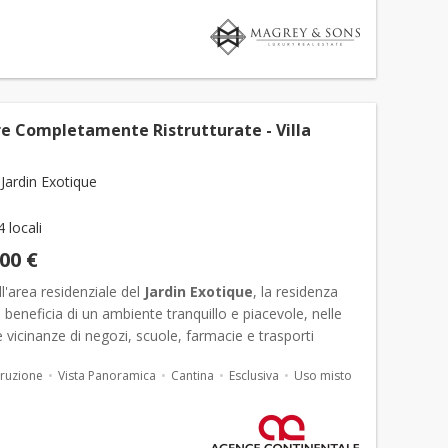
e Completamente Ristrutturate - Villa
Jardin Exotique
4 locali
000 €
ll'area residenziale del
Jardin Exotique
, la residenza
o beneficia di un ambiente tranquillo e piacevole, nelle
vicinanze di negozi, scuole, farmacie e trasporti
La sua posizione privilegiata permette di rag...
ruzione
Vista Panoramica
Cantina
Esclusiva
Uso misto