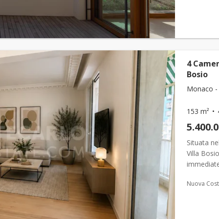
4 Camer
Bosio
Monaco - 
153 m²
5.400.
Situata ne
Villa Bosi
immediate 
pubblici. 
Nuova Cost