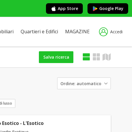
App Store
Google Play
iliari
Quartieri e Edifici
MAGAZINE
Accedi
Salva ricerca
Ordine:
automatico
di lusso
 Esotico - L'Esotico
Jardin Exotique