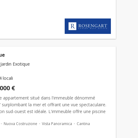
ies vitrées.Skyline incarne une élégance...
ue
Jardin Exotique
4 locali
.000 €
e appartement situé dans l'immeuble dénommé
e' surplombant la mer et offrant une vue spectaculaire.
ion sud-ouest est idéale. L'immeuble offre une piscine
 et une salle de gym. L’appartement est composé...
Nuova Costruzione
Vista Panoramica
Cantina