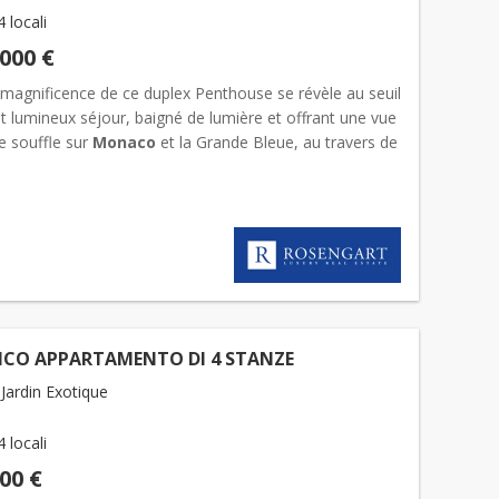
4 locali
.000 €
 magnificence de ce duplex Penthouse se révèle au seuil
t lumineux séjour, baigné de lumière et offrant une vue
e souffle sur
Monaco
et la Grande Bleue, au travers de
ies vitrées.Skyline incarne une élégance...
ICO APPARTAMENTO DI 4 STANZE
Jardin Exotique
4 locali
000 €