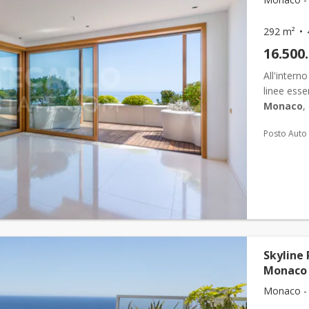
292 m²
16.500
All'inter
linee esse
Monaco
,
posizione 
Posto Auto
Skyline 
Monaco 
Monaco - 