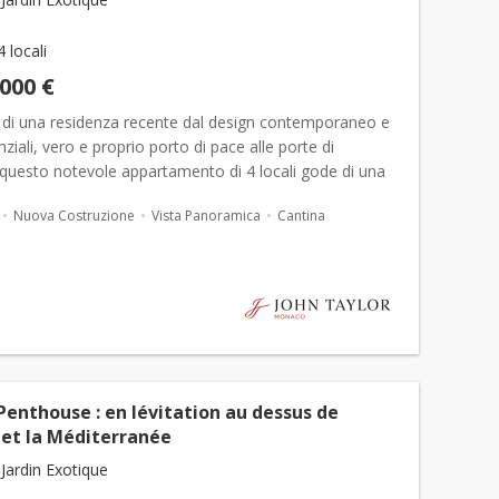
4 locali
.000 €
no di una residenza recente dal design contemporaneo e
nziali, vero e proprio porto di pace alle porte di
 questo notevole appartamento di 4 locali gode di una
privilegiata e di un'esposizione a sud part...
Nuova Costruzione
Vista Panoramica
Cantina
Penthouse : en lévitation au dessus de
et la Méditerranée
Jardin Exotique