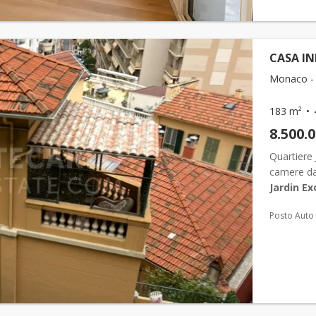
CASA IN
Monaco - 
183 m²
8.500.
Quartiere
camere da 
Jardin Ex
abitabile, 
Posto Auto