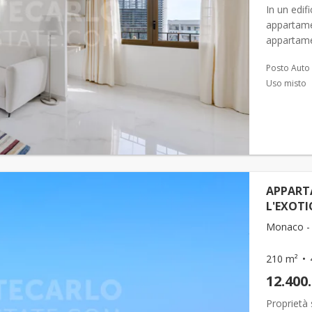
In un edi
appartamen
appartame
ingresso,
Posto Auto
attrezza...
Uso misto
APPART
L'EXOTI
Monaco - 
210 m²
12.400
Proprietà s