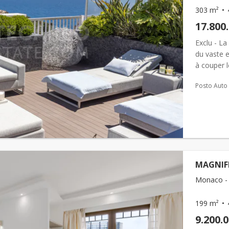
303 m²
17.800
Exclu - La
du vaste e
à couper l
grandes ba
Posto Auto
MAGNIF
Monaco - 
199 m²
9.200.