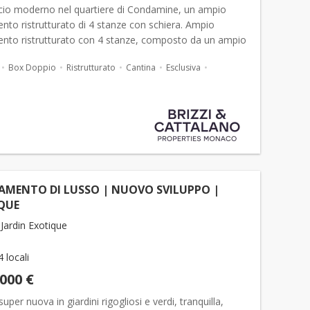
ficio moderno nel quartiere di Condamine, un ampio
to ristrutturato di 4 stanze con schiera. Ampio
nto ristrutturato con 4 stanze, composto da un ampio
 un ampio soggiorno doppio, una cucina americana
Box Doppio
Ristrutturato
Cantina
Esclusiva
AMENTO DI LUSSO | NUOVO SVILUPPO |
QUE
Jardin Exotique
4 locali
.000 €
uper nuova in giardini rigogliosi e verdi, tranquilla,