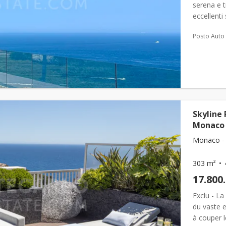
serena e t
eccellenti
nuovissimo
Posto Auto
Skyline 
Monaco 
Monaco - 
303 m²
17.800
Exclu - La
du vaste e
à couper l