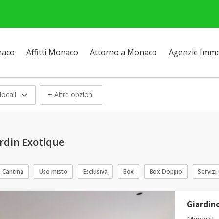
naco
Affitti Monaco
Attorno a Monaco
Agenzie Immob
locali
+ Altre opzioni
ardin Exotique
Cantina
Uso misto
Esclusiva
Box
Box Doppio
Servizi 
Giardino
Monaco - 