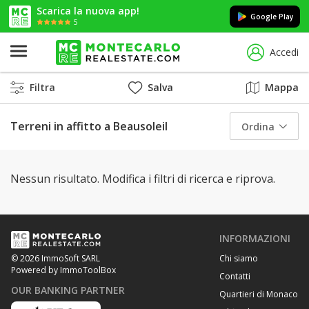
Scarica la nuova app!
Google Play
5
Accedi
Filtra
Salva
Mappa
Terreni in affitto a Beausoleil
Ordina
Nessun risultato. Modifica i filtri di ricerca e riprova.
INFORMAZIONI
Chi siamo
© 2026 ImmoSoft SARL
Powered by ImmoToolBox
Contatti
OUR BANKING PARTNER
Quartieri di Monaco