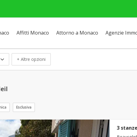
naco
Affitti Monaco
Attorno a Monaco
Agenzie Immob
+ Altre opzioni
eil
mica
Esclusiva
3 stanze
Beausoleil