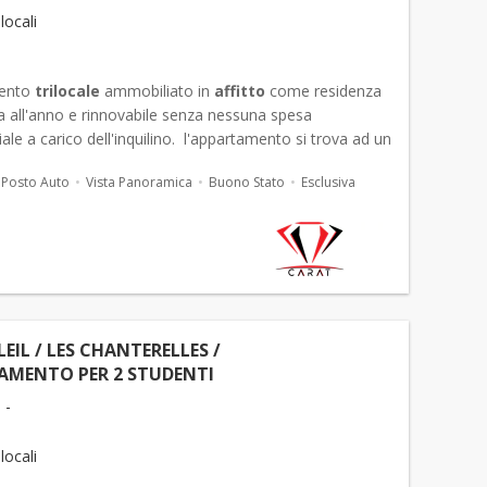
 locali
ento
trilocale
ammobiliato in
affitto
come residenza
a all'anno e rinnovabile senza nessuna spesa
le a carico dell'inquilino. l'appartamento si trova ad un
le di una residenza con concierge, p...
Posto Auto
Vista Panoramica
Buono Stato
Esclusiva
EIL / LES CHANTERELLES /
AMENTO PER 2 STUDENTI
 -
 locali