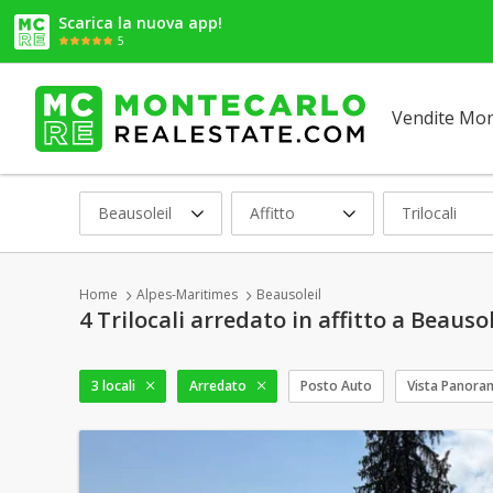
Scarica la nuova app!
5
Vendite Mo
Beausoleil
Affitto
Trilocali
Home
Alpes-Maritimes
Beausoleil
4 Trilocali arredato in affitto a Beausol
3 locali
Arredato
Posto Auto
Vista Panora