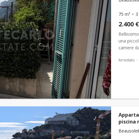
75 m²
3
2.400 €
Bellissim
una piccol
camere da 
Spese di a
Arredato
Apparta
piscina 
Beausoleil