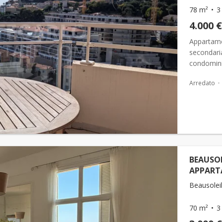
78 m²
3
4.000 €
Appartam
secondari
condominia
piano nobi
Arredato
BEAUSOL
APPART
Beausoleil
70 m²
3