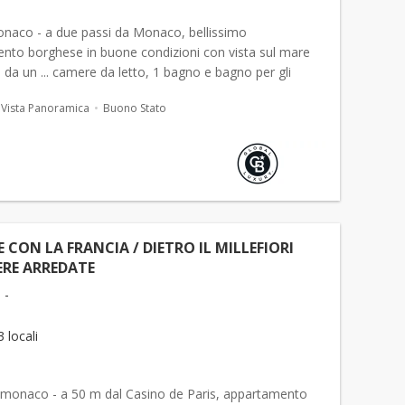
naco - a due passi da Monaco, bellissimo
nto borghese in buone condizioni con vista sul mare
a un ... camere da letto, 1 bagno e bagno per gli
ppartamento
arredato
prezzo: 1750 euro tutto
Vista Panoramica
Buono Stato
 (
affitto
...
 CON LA FRANCIA / DIETRO IL MILLEFIORI
ERE ARREDATE
 -
3 locali
 monaco - a 50 m dal Casino de Paris, appartamento