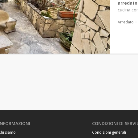
arredato
cucina co
e sauna ...
Arredato
INFORMAZIONI
CONDIZIONI DI SERVI
Chi siamo
Condizioni generali