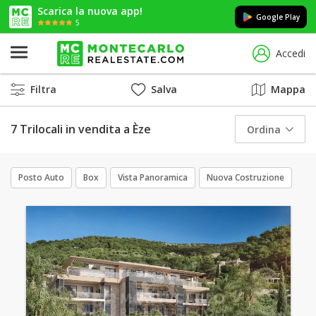
Scarica la nuova app!
Google Play
5
Accedi
Filtra
Salva
Mappa
7 Trilocali in vendita a Èze
Ordina
Posto Auto
Box
Vista Panoramica
Nuova Costruzione