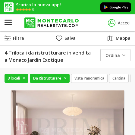
Scarica la nuova app!
Google Play
5
Accedi
Filtra
Salva
Mappa
4 Trilocali da ristrutturare in vendita
Ordina
a Monaco Jardin Exotique
3 locali
Da Ristrutturare
Vista Panoramica
Cantina