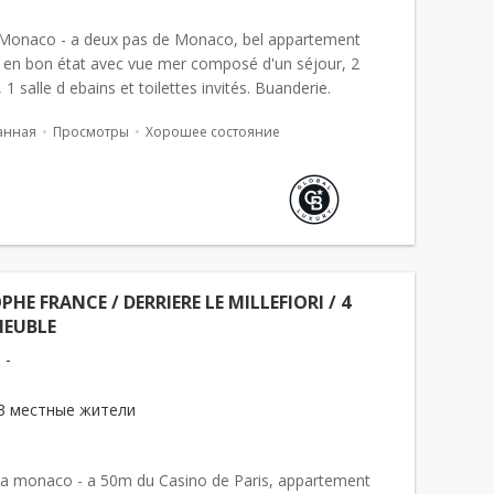
 Monaco - a deux pas de Monaco, bel appartement
 en bon état avec vue mer composé d'un séjour, 2
1 salle d ebains et toilettes invités. Buanderie.
nt meublé ...
анная
Просмотры
Хорошее состояние
PHE FRANCE / DERRIERE LE MILLEFIORI / 4
MEUBLE
 -
3 местные жители
r a monaco - a 50m du Casino de Paris, appartement