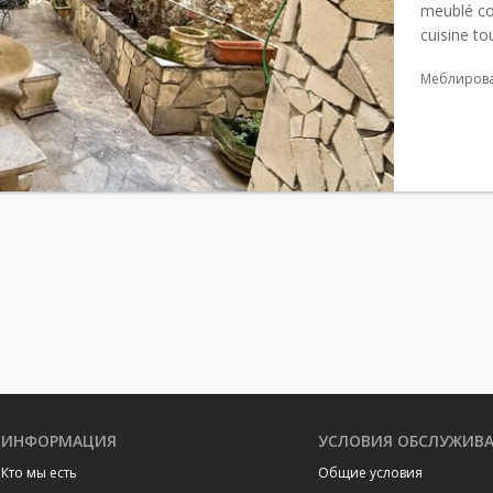
meublé co
cuisine to
Disponible j
Меблиров
ИНФОРМАЦИЯ
УСЛОВИЯ ОБСЛУЖИВ
Кто мы есть
Общие условия