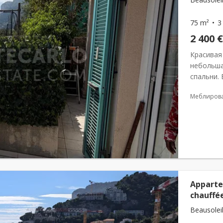
75 m²
3
2 400 €
Красивая
небольша
спальни. E
honoraires
Меблиров
Apparte
chauffé
Beausoleil