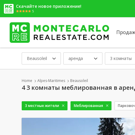
Скачайте новое приложение!
5
Продаж
Beausoleil
аренда
3 комнаты
Home
Alpes-Maritimes
Beausoleil
4 3 комнаты меблированная в аренд
3 местные жители
Меблированная
Парково