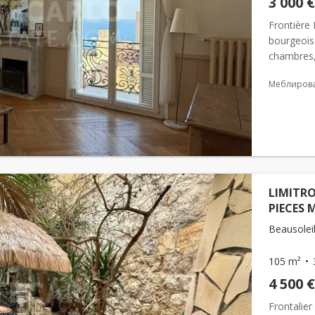
3 000 €
Frontière
bourgeois
chambres, 
Apparteme
Меблиров
LIMITRO
PIECES 
Beausoleil
105 m²
4 500 €
Frontalie