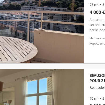
78 m²
3
4 000 €
Apparteme
secondaire
par le loc
Меблиров
Хорошее с
BEAUSOL
POUR 2 
Beausoleil
70 m²
3