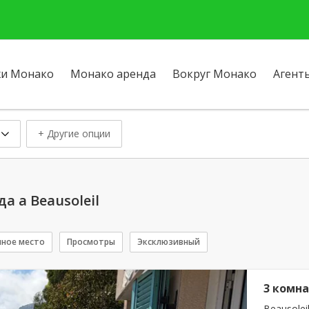
и Монако
Монако аренда
Вокруг Монако
Агент
+ Другие опции
а a Beausoleil
чное место
Просмотры
Эксклюзивный
3 комн
Beausoleil