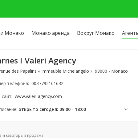
и Монако
Монако аренда
Вокруг Монако
Агент
rnes I Valeri Agency
venue des Papalins « Immeuble Michelangelo », 98000 - Monaco
ер телефона:
0037792161632
-сайт:
www.valeri-agency.com
писание:
открыто сегодня: 09:00 - 18:00
четверг: 09:00 - 18:00
пятница: 09:00 - 18:00
а и квартиры в продажа
суббота: Заблокированы