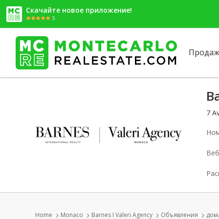
Скачайте новое приложение!
5
Продаж
Ba
7 A
Ном
Веб
Рас
Home
Monaco
Barnes I Valeri Agency
Объявления
дом