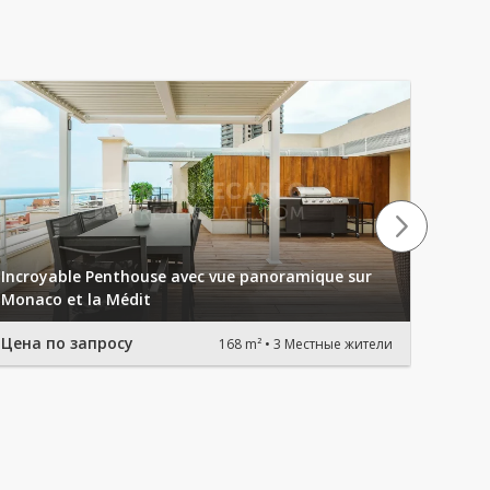
Incroyable Penthouse avec vue panoramique sur
Appar
Monaco et la Médit
vue p
Цена по запросу
650 0
168 m²
3 Местные жители