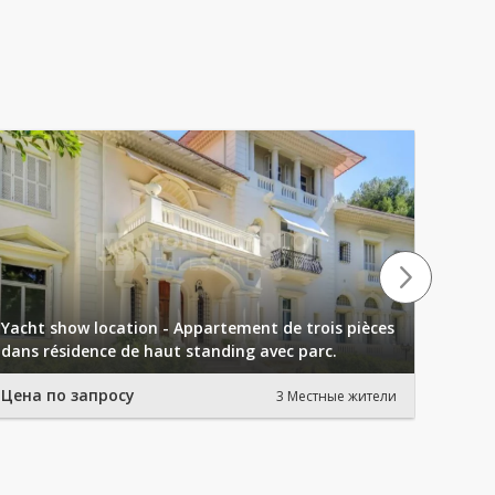
Yacht show location - Appartement de trois pièces
Yacht
dans résidence de haut standing avec parc.
étage
Цена по запросу
Цена 
3 Местные жители