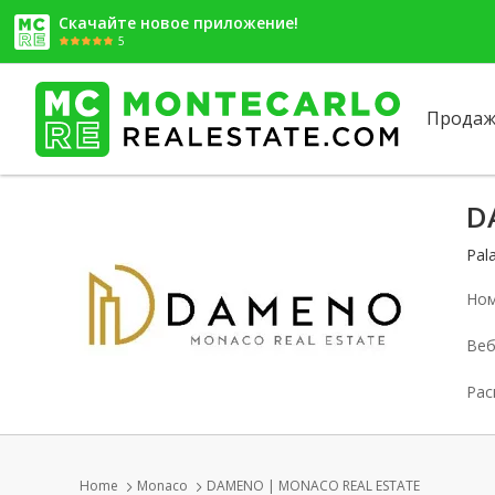
Скачайте новое приложение!
5
Продаж
D
Pal
Ном
Веб
Рас
Home
Monaco
DAMENO | MONACO REAL ESTATE