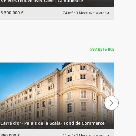
3 Pièces rénové avec cave - La Radieuse
CENT
3 500 000 €
16 80
74 m²
3 Местные жители
УВИДЕТЬ ВСЕ
Carré d'or- Palais de la Scala- Fond de Commerce
Fonds
380 000 €
700 0
11 m²
2 Местные жители