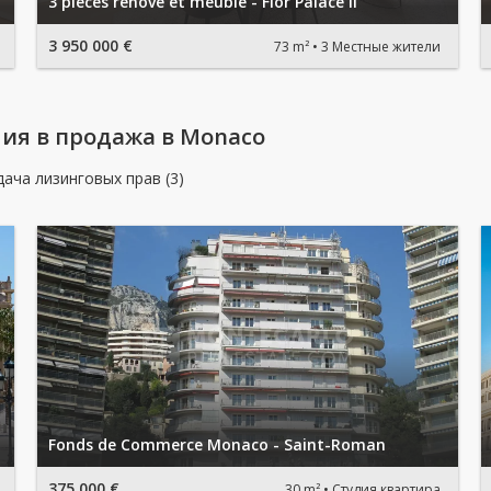
3 pièces renové et meublé - Flor Palace II
3 950 000 €
73 m²
3 Местные жители
ия в продажа в Monaco
дача лизинговых прав (3)
Fonds de Commerce Monaco - Saint-Roman
375 000 €
30 m²
Студия квартира