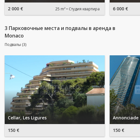
2 000 €
6 000 €
25 m²
Студия квартира
3 Парковочные места и подвалы в аренда в
Monaco
Подвалы (3)
Cellar, Les Ligures
Annonciade 
150 €
150 €