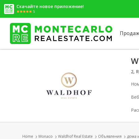
Скачайте новое приложение!
5
Продаж
W
2, 
Ном
Веб
Рас
Home
Monaco
Waldhof Real Estate
Объявления
дома 