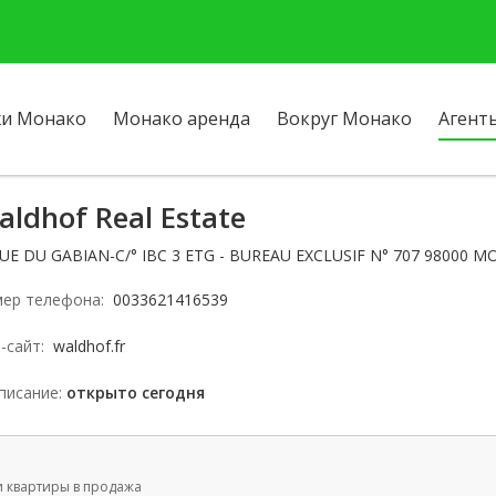
и Монако
Монако аренда
Вокруг Монако
Агент
aldhof Real Estate
RUE DU GABIAN-C/° IBC 3 ETG - BUREAU EXCLUSIF N° 707 98000 M
ер телефона:
0033621416539
-сайт:
waldhof.fr
писание:
открыто сегодня
четверг: открытым
пятница: открытым
и квартиры в продажа
суббота: Заблокированы