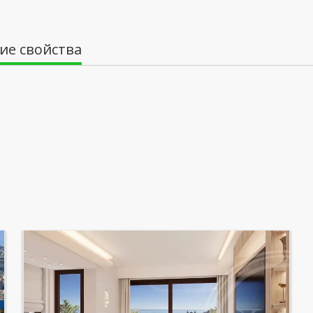
воскресенье: Заблокированы
понедельник: открытым
ие свойства
вторник: открытым
среда: открытым