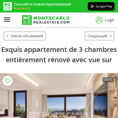
Скачайте новое приложение!
Google Play
5
Login
Список объявлений
Следующий
Exquis appartement de 3 chambres
entièrement rénové avec vue sur
1
/11