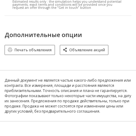
Estimated results only :
the simulation helps you understand potential
payments; exact terms and conditions will be provided once you
request an offer through the “Get in touch” button
Дополнительные опции
Печать объявления
Объявление акций
Данный документ не является частью какого-либо предложения или
контракта. Все измерения, площади и расстояния являются
приблизительными. Точность описания и плана не гарантируется.
Фотографии показывают только некоторые части имущества, на дату
их занесения. Предложения по продаже действительны, только при
продаже. Продажа не может состоятся при изменении цены или
других условий, без предварительного соглашения.