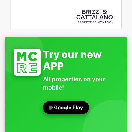
Try our new
APP
All properties on your
mobile!
Google Play