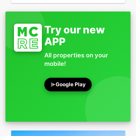
Try our new
APP
All properties on your
mobile!
Google Play