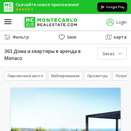
Скачайте новое приложение!
Google Play
5
Login
Фильтр
Save
карта
363 Дома и квартиры в аренда в
Заказ
Monaco
Парковочное место
Меблированная
Просмотры
Погреб