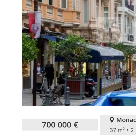
Monac
700 000 €
37 m²
2