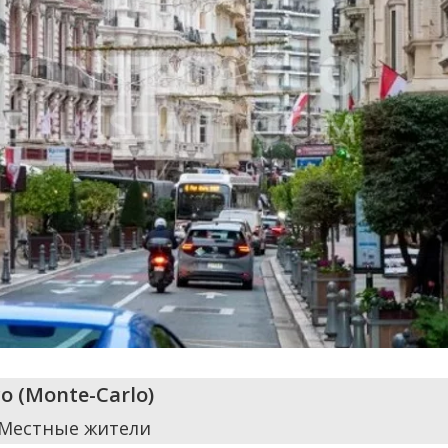
o
(
Monte-Carlo
)
 Местные жители