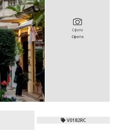
Сфото
Сфото
V0182RC