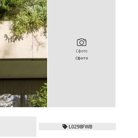
Сфото
Сфото
L0298FWB