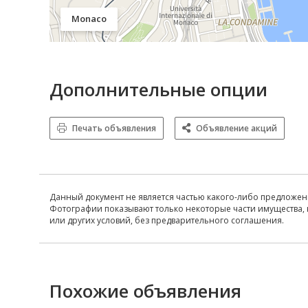
Monaco
Дополнительные опции
Печать объявления
Объявление акций
Данный документ не является частью какого-либо предложен
Фотографии показывают только некоторые части имущества, 
или других условий, без предварительного соглашения.
Похожие объявления