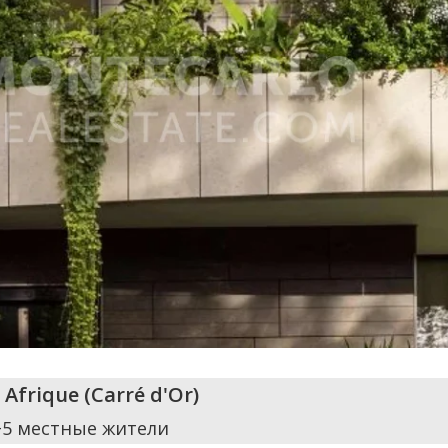
e Afrique
(
Carré d'Or
)
+5 местные жители