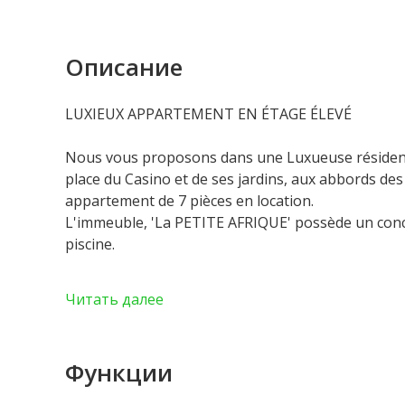
Описание
LUXIEUX APPARTEMENT EN ÉTAGE ÉLEVÉ
Nous vous proposons dans une Luxueuse résidence 
place du Casino et de ses jardins, aux abbords des
appartement de 7 pièces en location.
L'immeuble, 'La PETITE AFRIQUE' possède un conci
piscine.
Ce magnifique appartement sur un étage entier off
Читать далее
complètement rénové avec des matériaux de grand
Un ascenseur permet d'accéder directement à l'int
Функции
bénéficie d'une vue somptueuse et unique sur le Ca