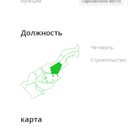
Функции:
Парковочное место
Должность
Четверть:
Строительство:
карта