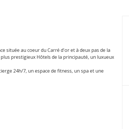
située au coeur du Carré d'or et à deux pas de la
 plus prestigieux Hôtels de la principauté, un luxueux
erge 24h/7, un espace de fitness, un spa et une
re des prestations de hauts standing et a été
es qualités.
érieur de l'appartement.situé en étage élevé, ce bien
sino, ses jardins et la mer.