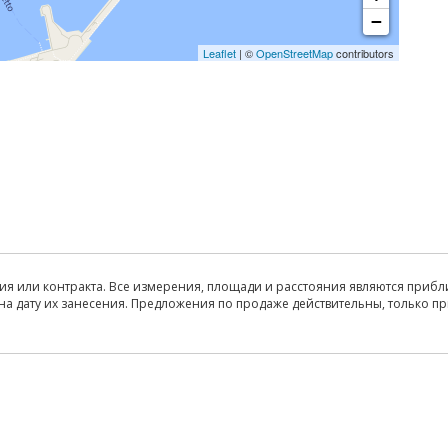
−
Leaflet
| ©
OpenStreetMap
contributors
ия или контракта. Все измерения, площади и расстояния являются прибл
на дату их занесения. Предложения по продаже действительны, только п