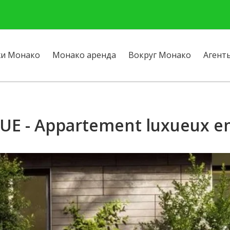
и Монако
Монако аренда
Вокруг Монако
Агент
UE - Appartement luxueux en