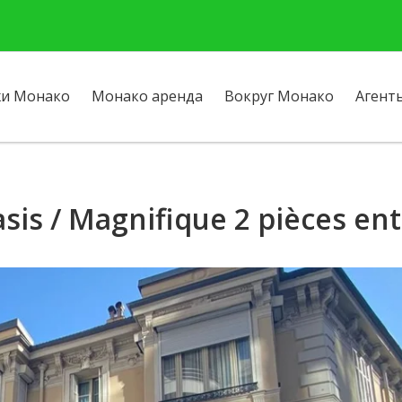
и Монако
Монако аренда
Вокруг Монако
Агент
asis / Magnifique 2 pièces e