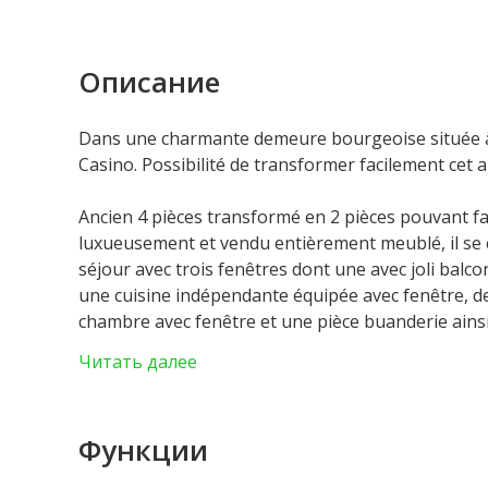
Описание
Dans une charmante demeure bourgeoise située à 
Casino. Possibilité de transformer facilement cet 
Ancien 4 pièces transformé en 2 pièces pouvant f
luxueusement et vendu entièrement meublé, il se
séjour avec trois fenêtres dont une avec joli bal
une cuisine indépendante équipée avec fenêtre, d
chambre avec fenêtre et une pièce buanderie ain
l'immeuble. Libre d'occupation. Même un nouveau
Читать далее
habiter. La loi 1235 définit principalement les con
vacant et doit être mis en location. Pour plus de p
Lois : 1235 / libre d'occupation
Функции