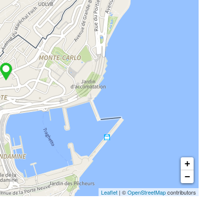
+
−
Leaflet
| ©
OpenStreetMap
contributors