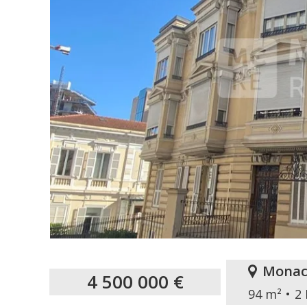
Monac
4 500 000 €
94 m²
2