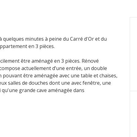
quelques minutes à peine du Carré d'Or et du
appartement en 3 pièces.
acilement être aménagé en 3 pièces. Rénové
 compose actuellement d’une entrée, un double
con pouvant être aménagée avec une table et chaises,
eux salles de douches dont une avec fenêtre, une
si qu'une grande cave aménagée dans
 résident peut acheter cet appartement pour y
ditions de locations dans le cas où l'appartement est
récisions, nous contacter.