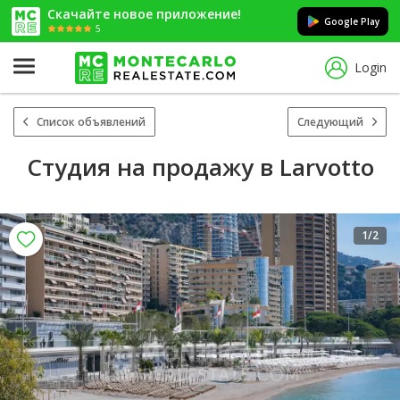
Скачайте новое приложение!
Google Play
5
Login
Список объявлений
Следующий
Студия на продажу в Larvotto
1
/2