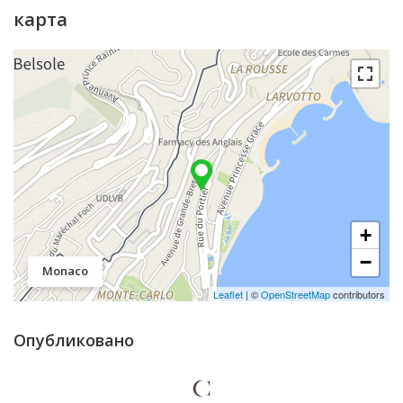
карта
+
−
Monaco
Leaflet
| ©
OpenStreetMap
contributors
Опубликовано