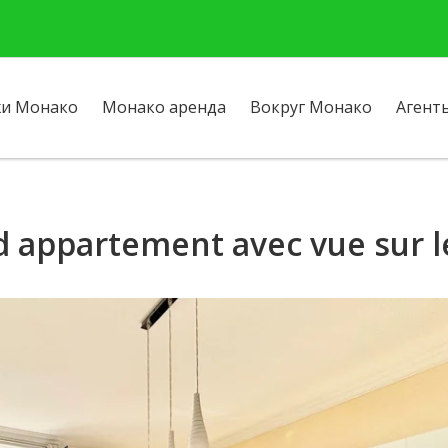
и Монако
Монако аренда
Вокруг Монако
Агент
 appartement avec vue sur l