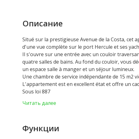
Описание
Situé sur la prestigieuse Avenue de la Costa, cet
d'une vue complète sur le port Hercule et ses yach
Il s'ouvre sur une entrée avec un couloir traversan
quatre salles de bains. Au fond du couloir, vous 
un espace salle à manger et un séjour lumineux.
Une chambre de service indépendante de 15 m2 vie
L'appartement est en excellent état et offre un ca
Sous loi 887
Pour plus d'informations, n'hésitez pas à me cont
Читать далее
Функции