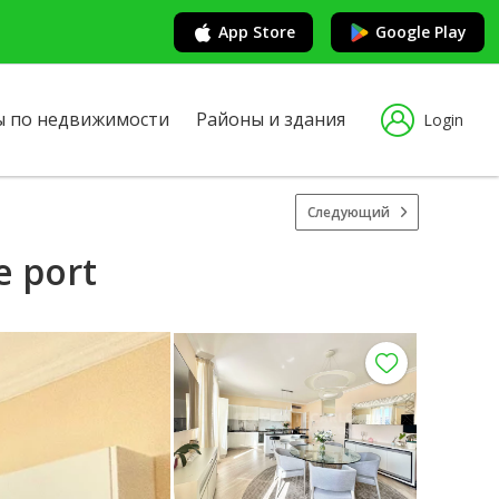
App Store
Google Play
ы по недвижимости
Районы и здания
Login
Следующий
e port