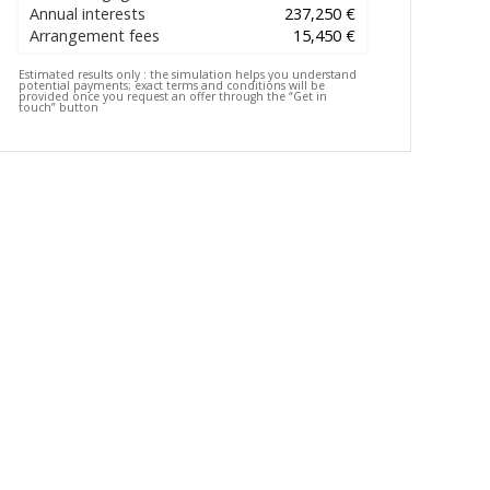
Annual interests
237,250 €
Arrangement fees
15,450 €
Estimated results only :
the simulation helps you understand
potential payments; exact terms and conditions will be
provided once you request an offer through the “Get in
touch” button