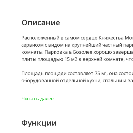
Описание
Расположенный в самом сердце Княжества Мон
сервисом с видом на крупнейший частный парк
комнаты. Парковка в Бозолее хорошо заверша
плиты площадью 15 м2 в верхней комнате, чт
Площадь площади составляет 75 м², она состои
оборудованной отдельной кухни, спальни и в
Квартира оформлена с большой заботой, осна
Читать далее
деталь продуманна для максимального комфо
Возможность создания прозрачной плиты в ве
Функции
общей площади 90 м2.