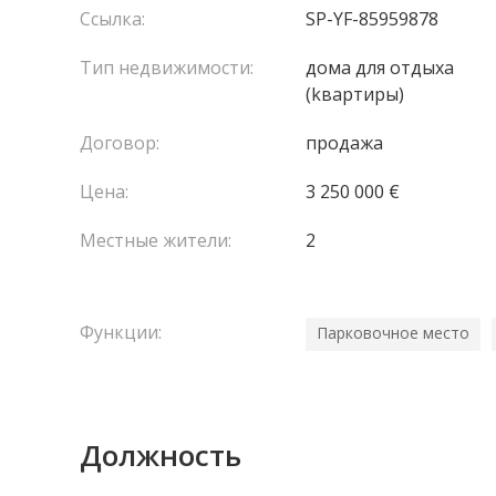
Ссылка:
SP-YF-85959878
Тип недвижимости:
домa для отдыха
(kвартиры)
Договор:
продажа
Цена:
3 250 000 €
Местные жители:
2
Функции:
Парковочное место
Должность