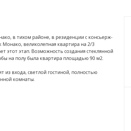
ако, в тихом районе, в резиденции с консьерж-
 Монако, великолепная квартира на 2/3
ет этот этап. Возможность создания стеклянной
обы на полу была квартира площадью 90 м2.
т из входа, светлой гостиной, полностью
анной комнаты.
щена высококачественной техникой, а каждая
рта.
рхней комнате на дополнительные 15 м2 и