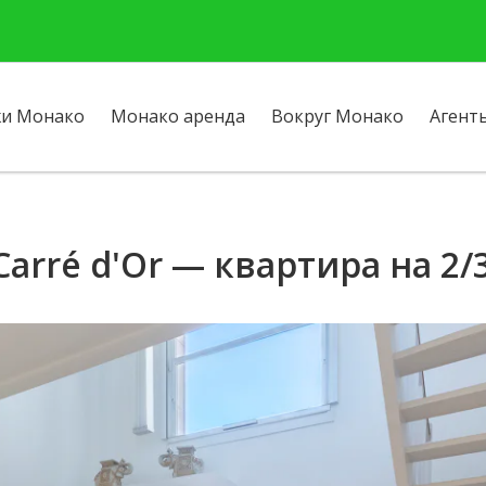
и Монако
Монако аренда
Вокруг Монако
Агент
Carré d'Or — квартира на 2