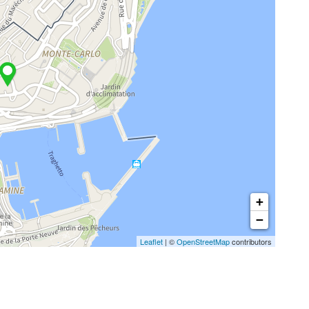
+
−
Leaflet
| ©
OpenStreetMap
contributors