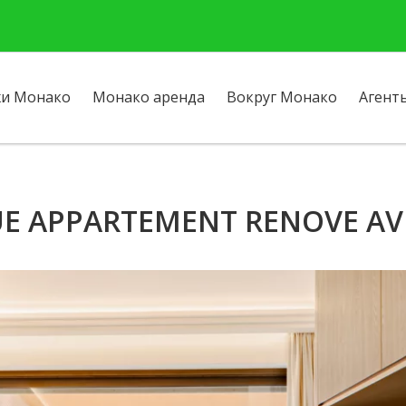
и Монако
Монако аренда
Вокруг Монако
Агент
E APPARTEMENT RENOVE AV