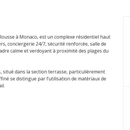
 Rousse à Monaco, est un complexe résidentiel haut
s, conciergerie 24/7, sécurité renforcée, salle de
cadre calme et verdoyant à proximité des plages du
s, situé dans la section terrasse, particulièrement
finé se distingue par l’utilisation de matériaux de
il.
lliance parfaite entre fonctionnalité et élégance,
œur de la Principauté.
mmeuble est proposé en option.