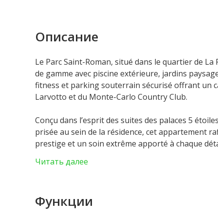
Описание
Le Parc Saint-Roman, situé dans le quartier de La
de gamme avec piscine extérieure, jardins paysager
fitness et parking souterrain sécurisé offrant un 
Larvotto et du Monte-Carlo Country Club.
Conçu dans l’esprit des suites des palaces 5 étoile
prisée au sein de la résidence, cet appartement raf
prestige et un soin extrême apporté à chaque déta
Les espaces, judicieusement agencés, offrent une a
Читать далее
faisant de ce bien un pied-à-terre d’exception au c
Une cave est incluse, et un parking au sein de l’i
Функции