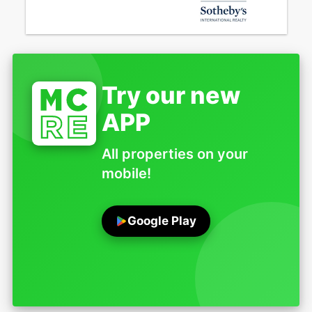
Try our new
APP
All properties on your
mobile!
Google Play