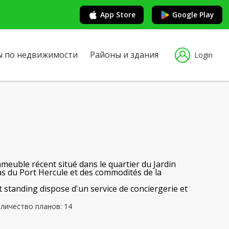
App Store
Google Play
ы по недвижимости
Районы и здания
Login
meuble récent situé dans le quartier du Jardin
as du Port Hercule et des commodités de la
 standing dispose d'un service de conciergerie et
личество планов: 14