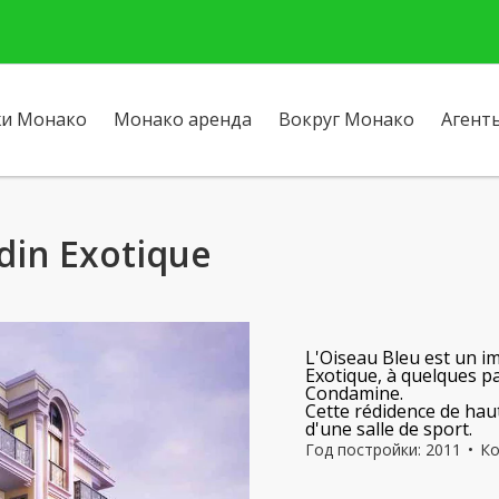
и Монако
Монако аренда
Вокруг Монако
Агент
rdin Exotique
L'Oiseau Bleu
est un im
Exotique, à quelques p
Condamine.
Cette rédidence de haut
d'une salle de sport.
Год постройки: 2011
Ко