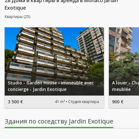
28 Дома и квартиры в аренда в Monaco Jardin
Exotique
Квартиры (25)
Studio - Garden House - immeuble avec
A louer - C
concierge - Jardin Exotique
meublée
3 500 €
900 €
41 m²
Студия квартира
Здания по соседству Jardin Exotique