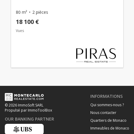
80 m²
2 pièces
18 100 €
Vues
INFORMATIONS
Qui sommes-nous ?
© 2026 ImmoSoft SARL
Propulsé par ImmoToolBox
Nous contacter
OUR BANKING PARTNER
Quartiers de Monaco
Immeubles de Monaco