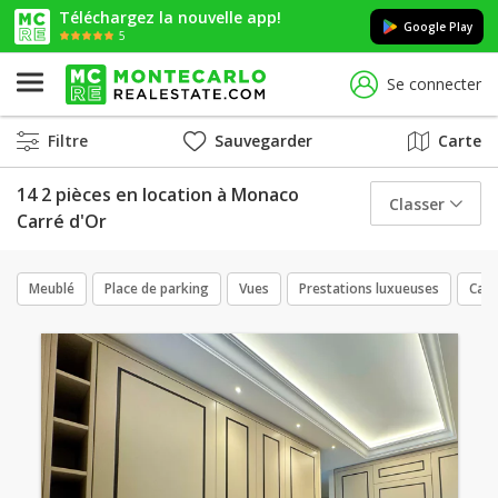
Téléchargez la nouvelle app!
Google Play
5
Se connecter
Filtre
Sauvegarder
Carte
14 2 pièces en location à Monaco
Classer
Carré d'Or
Meublé
Place de parking
Vues
Prestations luxueuses
Cav