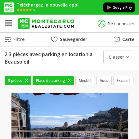
Téléchargez la nouvelle app!
Google Play
5
Se connecter
Filtre
Sauvegarder
Carte
2 3 pièces avec parking en location a
Classer
Beausoleil
3 pièces
Place de parking
Meublé
Vues
Exclusif