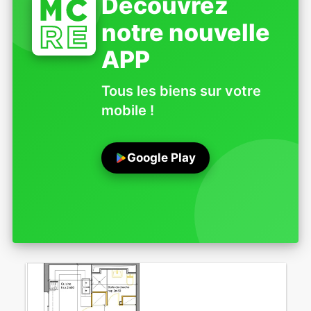
Découvrez
notre nouvelle
APP
Tous les biens sur votre
mobile !
Google Play