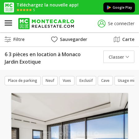
Téléchargez la nouvelle app!
Google Play
5
Se connecter
Filtre
Sauvegarder
Carte
6 3 pièces en location à Monaco
Classer
Jardin Exotique
Place de parking
Neuf
Vues
Exclusif
Cave
Usage mixt